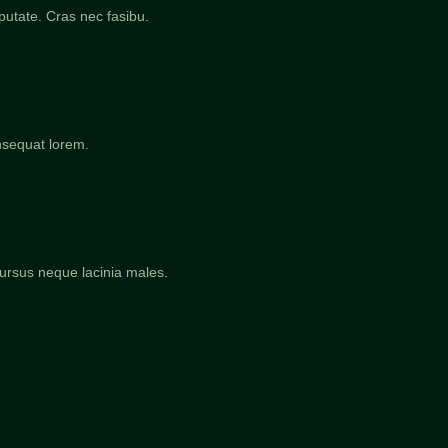
putate. Cras nec fasibu.
nsequat lorem.
ursus neque lacinia males.