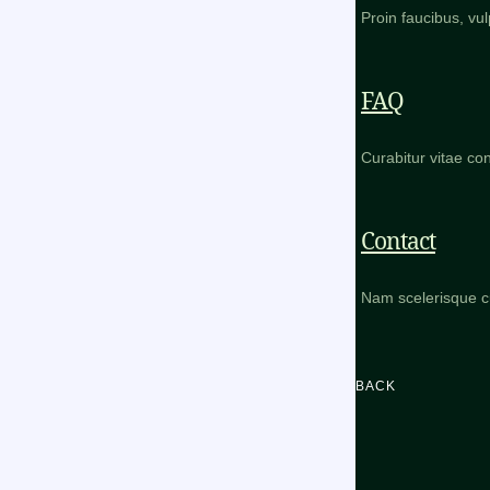
Proin faucibus, vul
FAQ
Curabitur vitae co
Contact
Nam scelerisque c
BACK