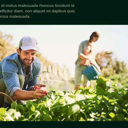
i at metus malesuada rhoncus tincidunt id
 efficitur diam, non aliquet mi dapibus quis.
ursus malesuada.