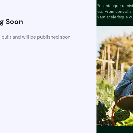
Pellentesque ut nis
leo. Proin convallis
Nam scelerisque c
g Soon
built and will be published soon