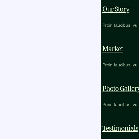
Our Story
Proin faucibus, vu
Market
Proin faucibus, vu
Photo Galler
Proin faucibus, vu
Testimonials